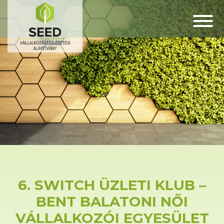
6. SWITCH ÜZLETI KLUB –
BENT BALATONI NŐI
VÁLLALKOZÓI EGYESÜLET