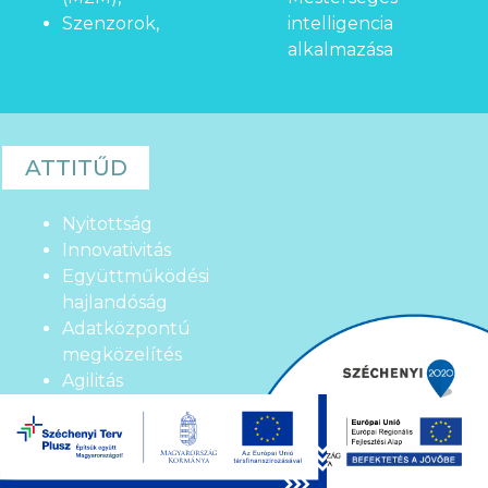
Szenzorok,
intelligencia
alkalmazása
ATTITŰD
Nyitottság
Innovativitás
Együttműködési
hajlandóság
Adatközpontú
megközelítés
Agilitás
Bevonás, bevonódás