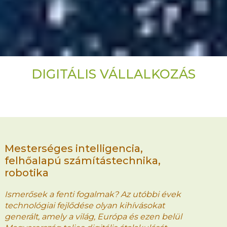
DIGITÁLIS VÁLLALKOZÁS
Mesterséges intelligencia,
felhőalapú számítástechnika,
robotika
Ismerősek a fenti fogalmak? Az utóbbi évek
technológiai fejlődése olyan kihívásokat
generált, amely a világ, Európa és ezen belül