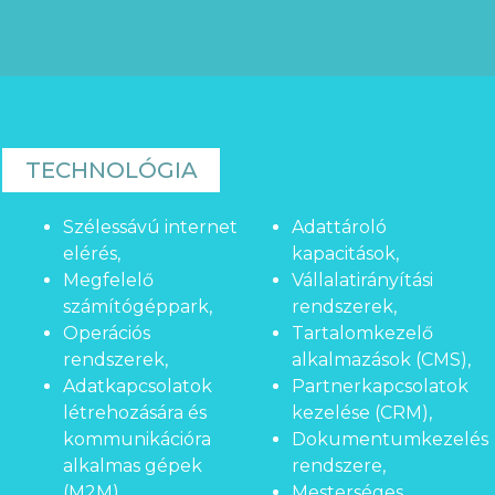
TECHNOLÓGIA
Szélessávú internet
Adattároló
elérés,
kapacitások,
Megfelelő
Vállalatirányítási
számítógéppark,
rendszerek,
Operációs
Tartalomkezelő
rendszerek,
alkalmazások (CMS),
Adatkapcsolatok
Partnerkapcsolatok
létrehozására és
kezelése (CRM),
kommunikációra
Dokumentumkezelés
alkalmas gépek
rendszere,
(M2M),
Mesterséges