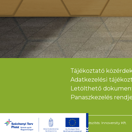
Tájékoztató közérdek
Adatkezelési tájékoz
Letölthető dokume
Panaszkezelés rendj
weboldal készítés:
Innoversity Kft.