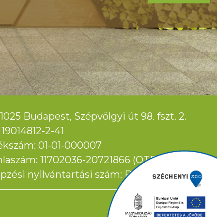
1025 Budapest, Szépvölgyi út 98. fszt. 2.
19014812-2-41
ékszám: 01-01-000007
laszám: 11702036-20721866 (OTP Bank)
pzési nyilvántartási szám: B/2024/000418