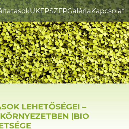
áltatások
ÜKFP
SZFP
Galéria
Kapcsolat
SOK LEHETŐSÉGEI –
 KÖRNYEZETBEN |BIO
ETSÉGE