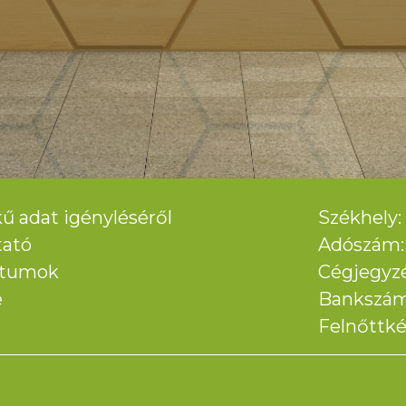
ű adat igényléséről
Székhely: 
tató
Adószám: 
ntumok
Cégjegyz
e
Bankszám
Felnőttké