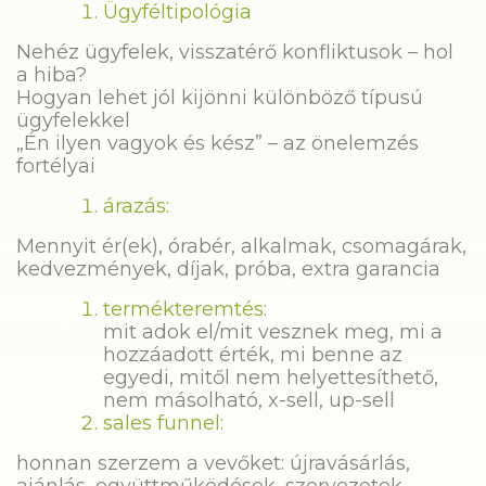
Ügyféltipológia
Nehéz ügyfelek, visszatérő konfliktusok – hol
a hiba?
Hogyan lehet jól kijönni különböző típusú
ügyfelekkel
„Én ilyen vagyok és kész” – az önelemzés
fortélyai
árazás:
Mennyit ér(ek), órabér, alkalmak, csomagárak,
kedvezmények, díjak, próba, extra garancia
termékteremtés:
mit adok el/mit vesznek meg, mi a
hozzáadott érték, mi benne az
egyedi, mitől nem helyettesíthető,
nem másolható, x-sell, up-sell
sales funnel:
honnan szerzem a vevőket: újravásárlás,