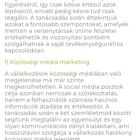
figyeléséről, így csak késve értesül azok
lépéseiről, emiatt pedig késve tud csak
reagálni. A tanácsadás során áttekintjük
azokat a fontosabb szempontokat, amelyek
mentén a versenytársak online felületei
értékelhetők és viszonyítási pontként
szolgálhatnak a saját tevékenységünkhöz
kapcsolódóan.
f) Közösségi média marketing
A vállalkozások közösségi médiában való
megjelenése ma már szinte
megkerülhetetlen. A social média posztok
célja azonban nemcsak a szórakoztatás,
hanem a felhasználók számára hasznos
információk átadása és értékesítés. A
tanácsadás során e két szemléletmód között
segítünk megtalálni az egyensúlyt és egy
olyan kommunikációs irányt kialakítani, ami
hosszútávon szolgálja a vállalkozás hatékony
közösségi média jelenlétét.