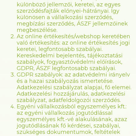
különböző jellemzői, keretei, az egyes
szerződésfajták előnyei-hátrányai. Így
különösen a vállalkozási szerződés,
megbízási szerződés, ÁSZF jellemzőinek
megbeszélése.
Az online értékesítés/webshop keretében
való értékesítés: az online értékesítés jogi
keretei, legfontosabb szabályai.
Kereskedelmi bejelentés, tájékoztatási
szabályok, fogyasztóvédelmi előírások,
GDPR, ÁSZF legfontosabb szabályai.
GDPR szabályok: az adatvédelmi irányelv
és a hazai szabályozás ismertetése.
Adatkezelési szabályzat alapjai, fő elemei.
Adatkezelési hozzájárulás, adatkezelési
szabályzat, adatfeldolgozói szerződés.
Egyéni vállalkozásból egyszemélyes kft.:
az egyéni vállalkozás jogutódlással
egyszemélyes kft.-vé alakulásának, azaz
jogutódlásának fő kérdései, szabályai,
szükséges dokumentumok, feltételek