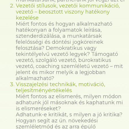
Vezetői stílusok, vezetői kommunikáció,
vezető – beosztott viszony hatékony
kezelése
Miért fontos és hogyan alkalmazható
hatékonyan a folyamatok leírása,
sztenderdizálása, a munkatársak
felelősségi és döntési jogköreinek
felosztása? Demokratikus vagy
tekintélyelvű vezető legyek? Támogató
vezető, szolgáló vezető, bürokratikus
vezető, coaching szemléletű vezető – mit
jelent és mikor melyik a legjobban
alkalmazható?
Visszajelzési technikák, motiváció,
teljesítményértékelés
Miért fontos az elismerés, milyen módon
adhatunk jól másoknak és kaphatunk mi
is elismeréseket?
Adhatunk-e kritikát, s milyen a jó kritika?
Hogyan segít az ún. növekedési
szemléletmód és az arra épülő