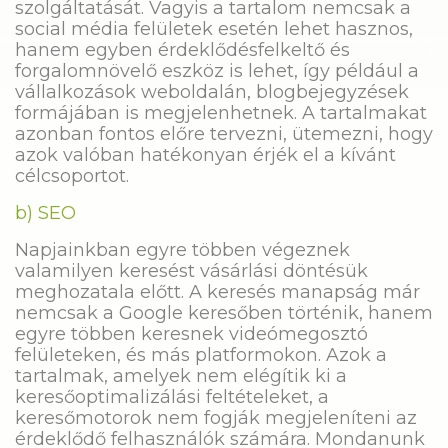
szolgáltatását. Vagyis a tartalom nemcsak a
social média felületek esetén lehet hasznos,
hanem egyben érdeklődésfelkeltő és
forgalomnövelő eszköz is lehet, így például a
vállalkozások weboldalán, blogbejegyzések
formájában is megjelenhetnek. A tartalmakat
azonban fontos előre tervezni, ütemezni, hogy
azok valóban hatékonyan érjék el a kívánt
célcsoportot.
b) SEO
Napjainkban egyre többen végeznek
valamilyen keresést vásárlási döntésük
meghozatala előtt. A keresés manapság már
nemcsak a Google keresőben történik, hanem
egyre többen keresnek videómegosztó
felületeken, és más platformokon. Azok a
tartalmak, amelyek nem elégítik ki a
keresőoptimalizálási feltételeket, a
keresőmotorok nem fogják megjeleníteni az
érdeklődő felhasználók számára. Mondanunk