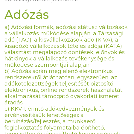
Adózás
a) Adózási formák, adózási státusz változások
a vállalkozás működése alapján: a Társasági
adó (TAO), a kisvállalkozások adó (KIVA), a
kisadózó vállalkozások tételes adója (KATA)
választást megalapozó döntések, előnyök és
hátrányok a vállalkozás tevékenysége és
működése szempontjai alapján
b) Adózás során megjelenő elektronikus
rendszerekről átláthatóan, egyszerűen: az
adókötelezettségek teljesítését biztosító
elektronikus, online rendszerek használatát,
alkalmazását támogató gyakorlati ismeret
átadás
c) KKV-t érintő adókedvezmények és
érvényesítésük lehetőségei: a
beruházás/fejlesztés, a munkaerő
foglalkoztatás folyamataiba építhető,