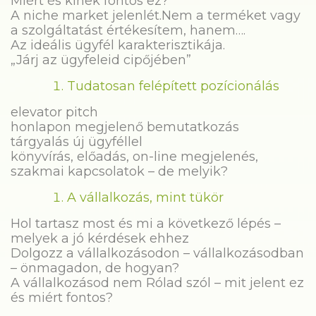
Miért és kinek fontos ez?
A niche market jelenlét.Nem a terméket vagy
a szolgáltatást értékesítem, hanem….
Az ideális ügyfél karakterisztikája.
„Járj az ügyfeleid cipőjében”
Tudatosan felépített pozícionálás
elevator pitch
honlapon megjelenő bemutatkozás
tárgyalás új ügyféllel
könyvírás, előadás, on-line megjelenés,
szakmai kapcsolatok – de melyik?
A vállalkozás, mint tükör
Hol tartasz most és mi a következő lépés –
melyek a jó kérdések ehhez
Dolgozz a vállalkozásodon – vállalkozásodban
– önmagadon, de hogyan?
A vállalkozásod nem Rólad szól – mit jelent ez
és miért fontos?