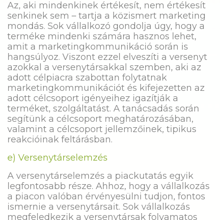
Az, aki mindenkinek értékesít, nem értékesít
senkinek sem – tartja a közismert marketing
mondás. Sok vállalkozó gondolja úgy, hogy a
terméke mindenki számára hasznos lehet,
amit a marketingkommunikáció során is
hangsúlyoz. Viszont ezzel elveszíti a versenyt
azokkal a versenytársakkal szemben, aki az
adott célpiacra szabottan folytatnak
marketingkommunikációt és kifejezetten az
adott célcsoport igényeihez igazítják a
terméket, szolgáltatást. A tanácsadás során
segítünk a célcsoport meghatározásában,
valamint a célcsoport jellemzőinek, tipikus
reakcióinak feltárásban.
e) Versenytárselemzés
A versenytárselemzés a piackutatás egyik
legfontosabb része. Ahhoz, hogy a vállalkozás
a piacon valóban érvényesülni tudjon, fontos
ismernie a versenytársait. Sok vállalkozás
megfeledkezik a versenytársak folyamatos