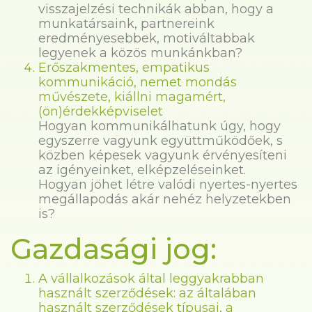
visszajelzési technikák abban, hogy a
munkatársaink, partnereink
eredményesebbek, motiváltabbak
legyenek a közös munkánkban?
Erőszakmentes, empatikus
kommunikáció, nemet mondás
művészete, kiállni magamért,
(ön)érdekképviselet
Hogyan kommunikálhatunk úgy, hogy
egyszerre vagyunk együttműködőek, s
közben képesek vagyunk érvényesíteni
az igényeinket, elképzeléseinket.
Hogyan jöhet létre valódi nyertes-nyertes
megállapodás akár nehéz helyzetekben
is?
Gazdasági jog:
A vállalkozások által leggyakrabban
használt szerződések: az általában
használt szerződések típusai, a