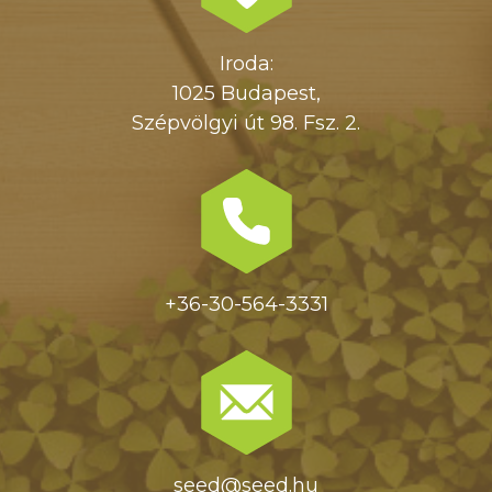
Iroda:
1025 Budapest,
Szépvölgyi út 98. Fsz. 2.
+36-30-564-3331
seed@seed.hu