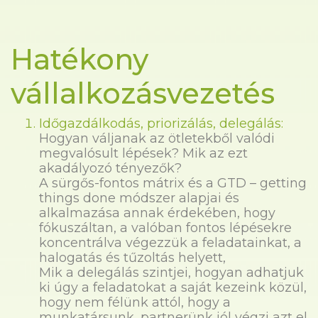
Hatékony
vállalkozásvezetés
Időgazdálkodás, priorizálás, delegálás:
Hogyan váljanak az ötletekből valódi
megvalósult lépések? Mik az ezt
akadályozó tényezők?
A sürgős-fontos mátrix és a GTD – getting
things done módszer alapjai és
alkalmazása annak érdekében, hogy
fókuszáltan, a valóban fontos lépésekre
koncentrálva végezzük a feladatainkat, a
halogatás és tűzoltás helyett,
Mik a delegálás szintjei, hogyan adhatjuk
ki úgy a feladatokat a saját kezeink közül,
hogy nem félünk attól, hogy a
munkatársunk, partnerünk jól végzi azt el