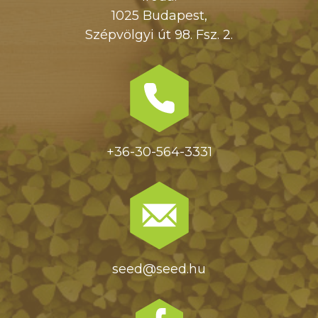
1025 Budapest,
Szépvölgyi út 98. Fsz. 2.
+36-30-564-3331
seed@seed.hu