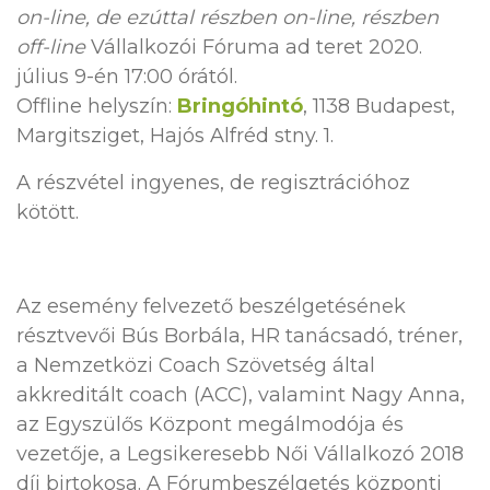
on-line, de ezúttal részben on-line, részben
off-line
Vállalkozói Fóruma ad teret 2020.
július 9-én 17:00 órától.
Offline helyszín:
Bringóhintó
, 1138 Budapest,
Margitsziget, Hajós Alfréd stny. 1.
A részvétel ingyenes, de regisztrációhoz
kötött.
Az esemény felvezető beszélgetésének
résztvevői Bús Borbála, HR tanácsadó, tréner,
a Nemzetközi Coach Szövetség által
akkreditált coach (ACC), valamint Nagy Anna,
az Egyszülős Központ megálmodója és
vezetője, a Legsikeresebb Női Vállalkozó 2018
díj birtokosa. A Fórumbeszélgetés központi