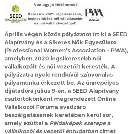
Április végén közös pályázatot írt ki a SEED
Alapítvány és a Sikeres Nők Egyesülete
(Professional Women’s Association – PWA),
amelyben 2020 legsikeresebb női
vállalkozóit és női vezetőit keresték. A
pályázatra nyolc rendkívül színvonalas
pályamunka érkezett be. Az ünnepélyes
díjátadóra július 9-én, a SEED Alapítvány
csütörtökönként megrendezett Online
Vállalkozói Fóruma évadzáró
beszélgetésének keretében kerül sor,
amely ezúttal a
Példaképek szerepe a
vállalkozói és vezetői éntudatban
címet