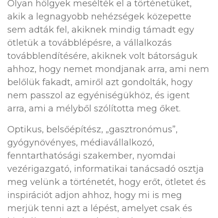
Olyan hölgyek mesélték el a történetüket,
akik a legnagyobb nehézségek közepette
sem adták fel, akiknek mindig támadt egy
ötletük a továbblépésre, a vállalkozás
továbblendítésére, akiknek volt bátorságuk
ahhoz, hogy nemet mondjanak arra, ami nem
belőlük fakadt, amiről azt gondolták, hogy
nem passzol az egyéniségükhöz, és igent
arra, ami a mélyből szólította meg őket.
Optikus, belsőépítész, „gasztronómus”,
gyógynövényes, médiavállalkozó,
fenntarthatósági szakember, nyomdai
vezérigazgató, informatikai tanácsadó osztja
meg velünk a történetét, hogy erőt, ötletet és
inspirációt adjon ahhoz, hogy mi is meg
merjük tenni azt a lépést, amelyet csak és