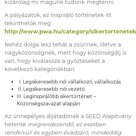
kizárólag mi magunk tudunk megtenni.
A pályázatok, az inspiráló történetek itt
tekinthetők meg:
http://www.pwa.hu/category/sikertortenete
Nehéz dolga lesz tehát a zsűrinek, illetve a
nagyközönségnek, mert hogy közönségdíj is
van, hogy kiválassza a győzteseket a
következő kategóriákban:
I. Legsikeresebb női vállalkozó, vállalkozás
II. Legsikeresebb női vezető
III. Leginspirálóbb sikertörténet –
Közönségszavazat alapján
Az ünnepélyes díjátadónak a SEED Alapítvány
hetente
megrendezendő, ez esetben
rendkívüli és egyben évadzáró, mindeddig