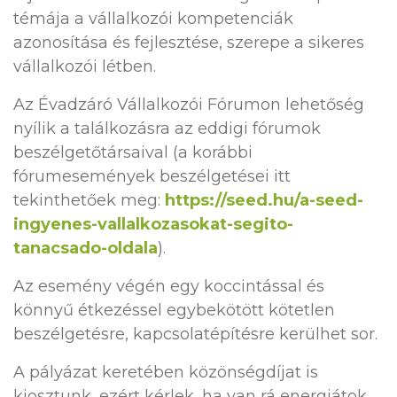
témája a vállalkozói kompetenciák
azonosítása és fejlesztése, szerepe a sikeres
vállalkozói létben.
Az Évadzáró Vállalkozói Fórumon lehetőség
nyílik a találkozásra az eddigi fórumok
beszélgetőtársaival (a korábbi
fórumesemények beszélgetései itt
tekinthetőek meg:
https://seed.hu/a-seed-
ingyenes-vallalkozasokat-segito-
tanacsado-oldala
).
Az esemény végén egy koccintással és
könnyű étkezéssel egybekötött kötetlen
beszélgetésre, kapcsolatépítésre kerülhet sor.
A pályázat keretében közönségdíjat is
kiosztunk, ezért kérlek, ha van rá energiátok,