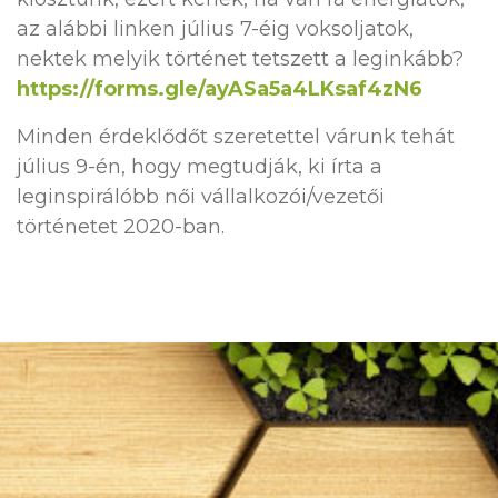
az alábbi linken július 7-éig voksoljatok,
nektek melyik történet tetszett a leginkább?
https://forms.gle/ayASa5a4LKsaf4zN6
Minden érdeklődőt szeretettel várunk tehát
július 9-én, hogy megtudják, ki írta a
leginspirálóbb női vállalkozói/vezetői
történetet 2020-ban.