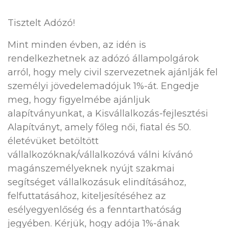
Tisztelt Adózó!
Mint minden évben, az idén is
rendelkezhetnek az adózó állampolgárok
arról, hogy mely civil szervezetnek ajánlják fel
személyi jövedelemadójuk 1%-át. Engedje
meg, hogy figyelmébe ajánljuk
alapítványunkat, a Kisvállalkozás-fejlesztési
Alapítványt, amely főleg női, fiatal és 50.
életévüket betöltött
vállalkozóknak/vállalkozóvá válni kívánó
magánszemélyeknek nyújt szakmai
segítséget vállalkozásuk elindításához,
felfuttatásához, kiteljesítéséhez az
esélyegyenlőség és a fenntarthatóság
jegyében. Kérjük, hogy adója 1%-ának