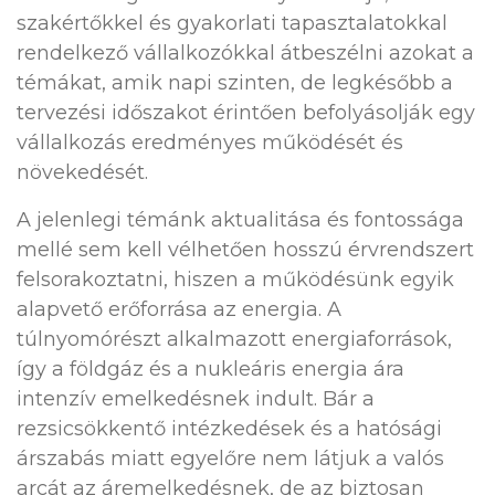
szakértőkkel és gyakorlati tapasztalatokkal
rendelkező vállalkozókkal átbeszélni azokat a
témákat, amik napi szinten, de legkésőbb a
tervezési időszakot érintően befolyásolják egy
vállalkozás eredményes működését és
növekedését.
A jelenlegi témánk aktualitása és fontossága
mellé sem kell vélhetően hosszú érvrendszert
felsorakoztatni, hiszen a működésünk egyik
alapvető erőforrása az energia. A
túlnyomórészt alkalmazott energiaforrások,
így a földgáz és a nukleáris energia ára
intenzív emelkedésnek indult. Bár a
rezsicsökkentő intézkedések és a hatósági
árszabás miatt egyelőre nem látjuk a valós
arcát az áremelkedésnek, de az biztosan