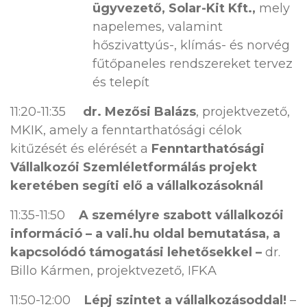
ügyvezető, Solar-Kit Kft.,
mely
napelemes, valamint
hőszivattyús-, klímás- és norvég
fűtőpaneles rendszereket tervez
és telepít
11:20-11:35
dr. Mezősi Balázs
, projektvezető,
MKIK, amely a fenntarthatósági célok
kitűzését és elérését a
Fenntarthatósági
Vállalkozói Szemléletformálás projekt
keretében segíti elő a vállalkozásoknál
11:35-11:50
A személyre szabott vállalkozói
információ – a vali.hu oldal bemutatása, a
kapcsolódó támogatási lehetősekkel –
dr.
Billo Kármen, projektvezető, IFKA
11:50-12:00
Lépj szintet a vállalkozásoddal!
–