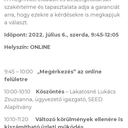
szakértelme és tapasztalata adja a garanciát
arra, hogy ezekre a kérdésekre is megkapjuk
a választ.
Időpont: 2022. július 6., szerda, 9:45-12:05
Helyszín: ONLINE
9:45 – 10:00
„Megérkezés” az online
felületre
10:00-10:10
Köszöntés
– Lakatosné Lukács
Zsuzsanna, ügyvezető igazgató, SEED
Alapítvány
10:10-11:20
Változó körülmények ellenére is
kiszámítható üzleti működés