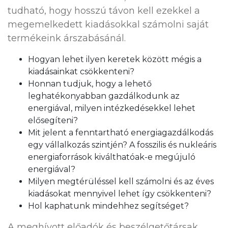
tudható, hogy hosszú távon kell ezekkel a
megemelkedett kiadásokkal számolni saját
termékeink árszabásánál.
Hogyan lehet ilyen keretek között mégis a
kiadásainkat csökkenteni?
Honnan tudjuk, hogy a lehető
leghatékonyabban gazdálkodunk az
energiával, milyen intézkedésekkel lehet
elősegíteni?
Mit jelent a fenntartható energiagazdálkodás
egy vállalkozás szintjén? A fosszilis és nukleáris
energiaforrások kiválthatóak-e megújuló
energiával?
Milyen megtérüléssel kell számolni és az éves
kiadásokat mennyivel lehet így csökkenteni?
Hol kaphatunk mindehhez segítséget?
A meghívott előadók és beszélgetőtársak