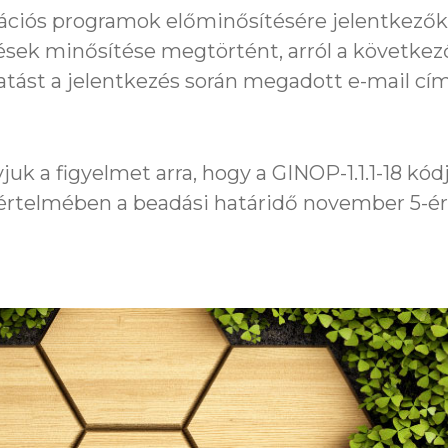
ációs programok előminősítésére jelentkezők
ezések minősítése megtörtént, arról a követk
tást a jelentkezés során megadott e-mail cí
juk a figyelmet arra, hogy a GINOP-1.1.1-18 kód
értelmében a beadási határidő november 5-érő