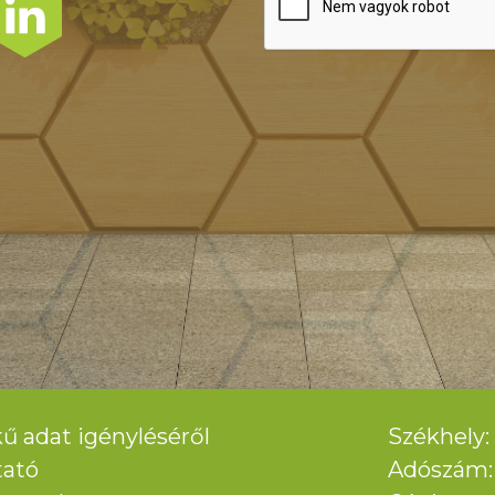
ű adat igényléséről
Székhely: 
tató
Adószám: 