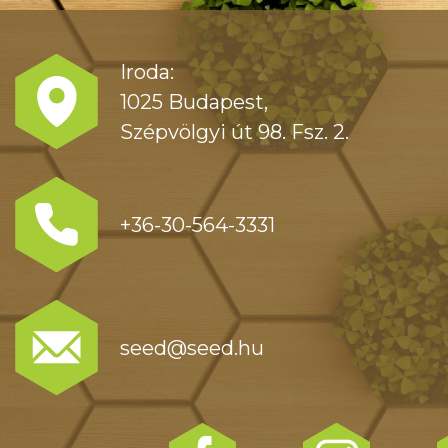
Iroda:
1025 Budapest,
Szépvölgyi út 98. Fsz. 2.
+36-30-564-3331
seed@seed.hu