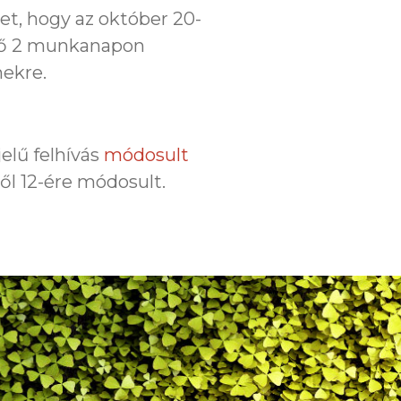
et, hogy az október 20-
ező 2 munkanapon
mekre.
jelű felhívás
módosult
l 12-ére módosult.