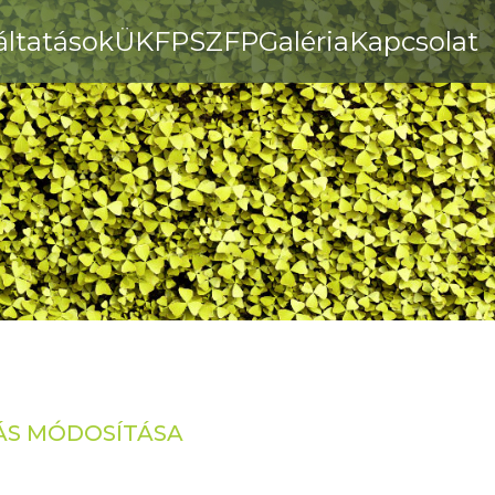
áltatások
ÜKFP
SZFP
Galéria
Kapcsolat
ÍVÁS MÓDOSÍTÁSA