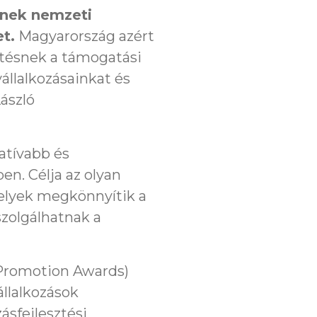
lynek nemzeti
t.
Magyarország azért
ztésnek a támogatási
állalkozásainkat és
ászló
eatívabb és
en. Célja az olyan
lyek megkönnyítik a
 szolgálhatnak a
e Promotion Awards)
állalkozások
ásfejlesztési