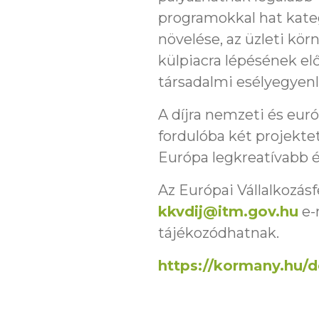
programokkal hat kateg
növelése, az üzleti körn
külpiacra lépésének elő
társadalmi esélyegyenl
A díjra nemzeti és eur
fordulóba két projektet
Európa legkreatívabb és
Az Európai Vállalkozásf
kkvdij@itm.gov.hu
e-m
tájékozódhatnak.
https://kormany.hu/d