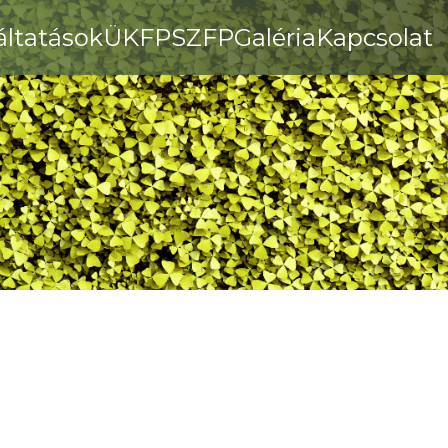
áltatások
ÜKFP
SZFP
Galéria
Kapcsolat