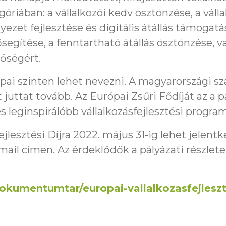
óriában: a vállalkozói kedv ösztönzése, a váll
yezet fejlesztése és digitális átállás támogatá
segítése, a fenntartható átállás ösztönzése, va
őségért.
ópai szinten lehet nevezni. A magyarországi sz
 juttat tovább. Az Európai Zsűri Fődíját az a p
 leginspirálóbb vállalkozásfejlesztési progra
ejlesztési Díjra 2022. május 31-ig lehet jelentk
ail címen. Az érdeklődők a pályázati részletei
okumentumtar/europai-vallalkozasfejleszt