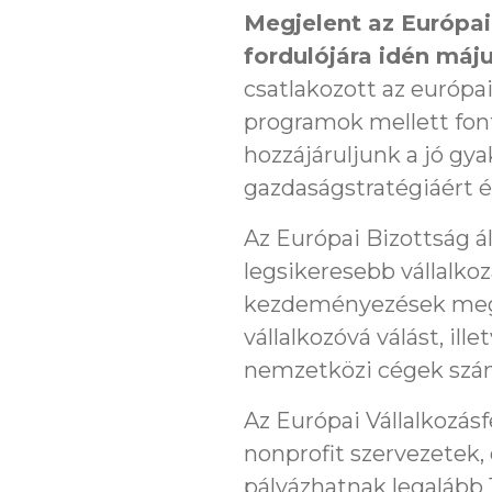
Megjelent az Európai 
fordulójára idén máju
csatlakozott az európa
programok mellett font
hozzájáruljunk a jó gy
gazdaságstratégiáért és
Az Európai Bizottság ál
legsikeresebb vállalkoz
kezdeményezések megi
vállalkozóvá válást, il
nemzetközi cégek szám
Az Európai Vállalkozás
nonprofit szervezetek,
pályázhatnak legalább 