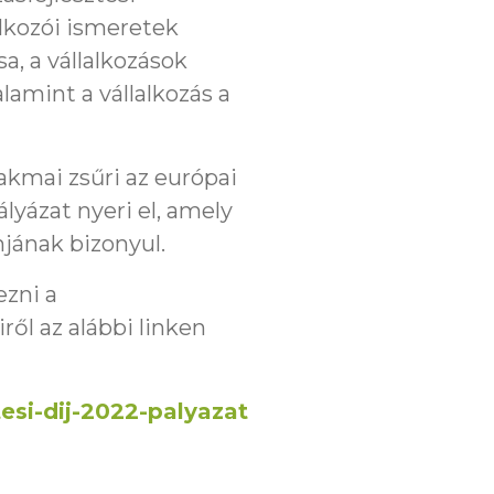
alkozói ismeretek
sa, a vállalkozások
lamint a vállalkozás a
akmai zsűri az európai
ályázat nyeri el, amely
mjának bizonyul.
ezni a
ről az alábbi linken
esi-dij-2022-palyazat