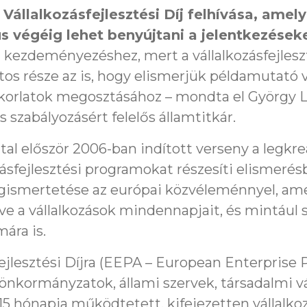
Vállalkozásfejlesztési Díj felhívása, ame
s végéig lehet benyújtani a jelentkezéseke
i kezdeményezéshez, mert a vállalkozásfejles
os része az is, hogy elismerjük példamutató v
akorlatok megosztásához – mondta el György L
 szabályozásért felelős államtitkár.
tal először 2006-ban indított verseny a legkr
ásfejlesztési programokat részesíti elismerésb
smertetése az európai közvéleménnyel, ame
letve a vállalkozások mindennapjait, és mintául
ára is.
fejlesztési Díjra (EEPA – European Enterpris
 önkormányzatok, állami szervek, társadalmi v
15 hónapja működtetett, kifejezetten vállalkoz