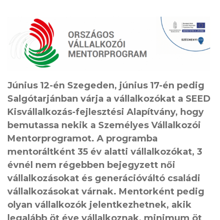
Június 12-én Szegeden, június 17-én pedig
Salgótarjánban várja a vállalkozókat a SEED
Kisvállalkozás-fejlesztési Alapítvány, hogy
bemutassa nekik a Személyes Vállalkozói
Mentorprogramot. A programba
mentoráltként 35 év alatti vállalkozókat, 3
évnél nem régebben bejegyzett női
vállalkozásokat és generációváltó családi
vállalkozásokat várnak. Mentorként pedig
olyan vállalkozók jelentkezhetnek, akik
legalább öt éve vállalkoznak, minimum öt