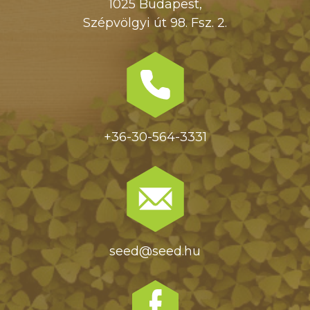
1025 Budapest,
Szépvölgyi út 98. Fsz. 2.
+36-30-564-3331
seed@seed.hu