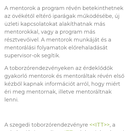
A mentorok a program révén betekinthetnek
az övékétől eltérő iparágak működésébe, új
üzleti kapcsolatokat alakíthatnak más
mentorokkal, vagy a program más
résztvevőivel. A mentorok munkáját és a
mentorálási folyamatok előrehaladását
supervisor-ok segítik.
A toborzórendezvényeken az érdeklődők
gyakorló mentorok és mentoráltak révén első
kézből kapnak információt arról, hogy miért
éri meg mentornak, illetve mentoráltnak
lenni.
A szegedi toborzórendezvényre
<<ITT>>
, a