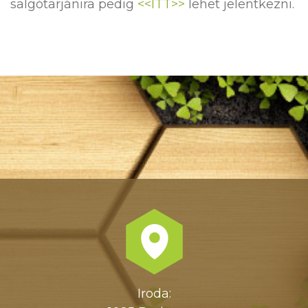
salgótarjánira pedig
<<ITT>>
lehet jelentkezni.
Iroda: