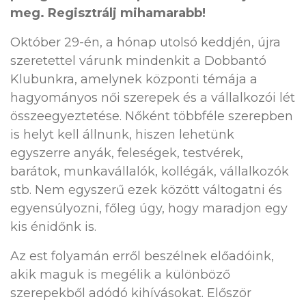
meg. Regisztrálj mihamarabb!
Október 29-én, a hónap utolsó keddjén, újra
szeretettel várunk mindenkit a Dobbantó
Klubunkra, amelynek központi témája a
hagyományos női szerepek és a vállalkozói lét
összeegyeztetése. Nőként többféle szerepben
is helyt kell állnunk, hiszen lehetünk
egyszerre anyák, feleségek, testvérek,
barátok, munkavállalók, kollégák, vállalkozók
stb. Nem egyszerű ezek között váltogatni és
egyensúlyozni, főleg úgy, hogy maradjon egy
kis énidőnk is.
Az est folyamán erről beszélnek előadóink,
akik maguk is megélik a különböző
szerepekből adódó kihívásokat. Először