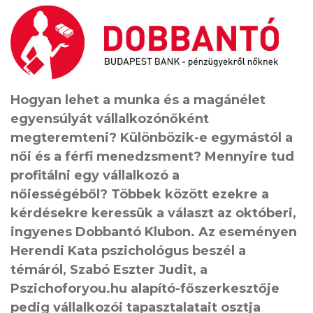
Hogyan lehet a munka és a magánélet
egyensúlyát vállalkozónőként
megteremteni? Különbözik-e egymástól a
női és a férfi menedzsment? Mennyire tud
profitálni egy vállalkozó a
nőiességéből? Többek között ezekre a
kérdésekre keressük a választ az októberi,
ingyenes Dobbantó Klubon. Az eseményen
Herendi Kata pszichológus beszél a
témáról, Szabó Eszter Judit, a
Pszichoforyou.hu alapító-főszerkesztője
pedig vállalkozói tapasztalatait osztja