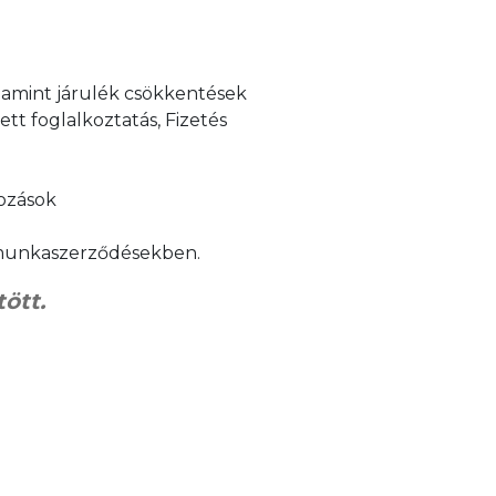
lamint járulék csökkentések
t foglalkoztatás, Fizetés
tozások
 munkaszerződésekben.
ött.