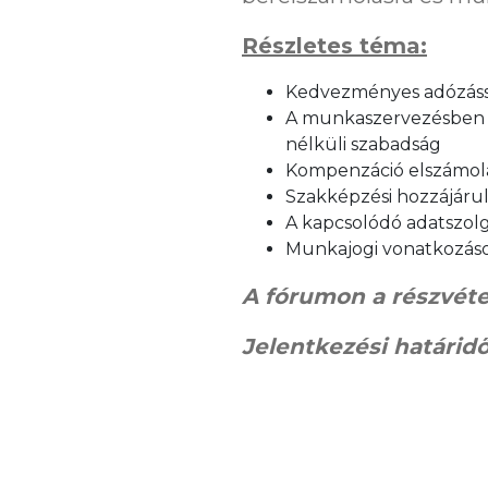
Részletes téma:
Kedvezményes adózással
A munkaszervezésben re
nélküli szabadság
Kompenzáció elszámol
Szakképzési hozzájárulá
A kapcsolódó adatszolg
Munkajogi vonatkozás
A fórumon a részvétel
Jelentkezési határidő