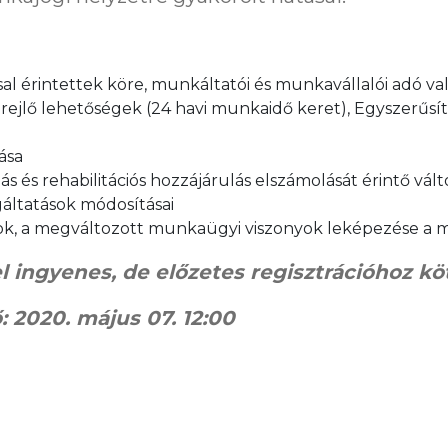
 érintettek köre, munkáltatói és munkavállalói adó va
jlő lehetőségek (24 havi munkaidő keret), Egyszerűsítet
ása
s és rehabilitációs hozzájárulás elszámolását érintő vál
áltatások módosításai
ok, a megváltozott munkaügyi viszonyok leképezése a
 ingyenes, de előzetes regisztrációhoz köt
: 2020. május 07. 12:00