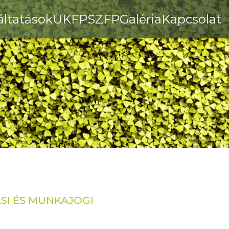
áltatások
ÜKFP
SZFP
Galéria
Kapcsolat
SI ÉS MUNKAJOGI