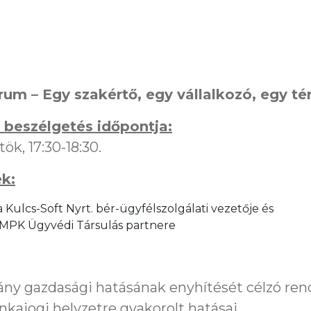
rum – Egy szakértő, egy vállalkozó, egy té
beszélgetés időpontja:
ök, 17:30-18:30.
k:
a Kulcs-Soft Nyrt. bér-ügyfélszolgálati vezetője és
az MPK Ügyvédi Társulás partnere
vány gazdasági hatásának enyhítését célzó re
kajogi helyzetre gyakorolt hatásai.