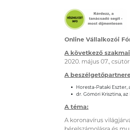
Online Vállalkozói Fó
A következő szakmai 
2020. május 07., csütört
A beszélgetőpartnere
Horesta-Pataki Eszter, 
dr. Gömöri Krisztina, 
A téma:
A koronavírus világjár
bérelszámolásra és mun