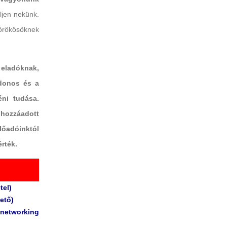
ljen nekünk.
 örökösöknek
ladóknak,
jdonos és a
éni tudása.
 hozzáadott
lőadóinktól
rték.
tel)
ető)
 networking