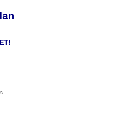
tlan
ET!
99.