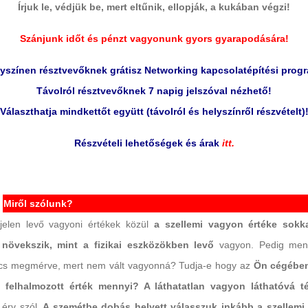
Írjuk le, védjük be, mert eltűnik, ellopják, a kukában végzi!
Szánjunk időt és pénzt vagyonunk gyors gyarapodására!
yszínen résztvevőknek grátisz Networking kapcsolatépítési prog
Távolról résztvevőknek 7 napig jelszóval nézhető!
Választhatja mindkettőt együtt (távolról és helyszínről részvételt)
Részvételi lehetőségek és árak
itt.
Miről szólunk?
jelen levő vagyoni értékek közül
a szellemi vagyon értéke sokk
növekszik, mint a fizikai eszközökben levő
vagyon.
Pedig menn
ncs megmérve, mert nem vált vagyonná? Tudja-e hogy az
Ön cégében
felhalmozott érték mennyi? A láthatatlan vagyon láthatóvá t
érv szól.
A szemétbe dobás helyett válasszuk inkább a szellem