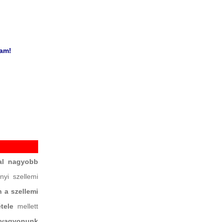
ram!
!
al nagyobb
yi szellemi
 a szellemi
étele
mellett
i vagyonunk