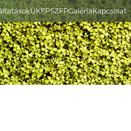
áltatások
ÜKFP
SZFP
Galéria
Kapcsolat