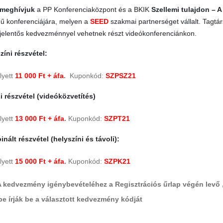
 meghívjuk
a PP Konferenciaközpont és a BKIK
Szellemi tulajdon – A
ű konferenciájára, melyen a
SEED
szakmai partnerséget vállalt. Tagtár
 jelentős kedvezménnyel vehetnek részt videókonferenciánkon.
zíni részvétel:
lyett
11 000 Ft + áfa
.
Kuponkód:
SZPSZ21
i részvétel (videóközvetítés)
lyett
13 000 Ft + áfa
.
Kuponkód:
SZPT21
nált részvétel (helyszíni és távoli):
lyett
15 000 Ft + áfa
.
Kuponkód:
SZPK21
A kedvezmény igénybevételéhez a Regisztrációs űrlap végén levő
e írják be a választott kedvezmény kódját