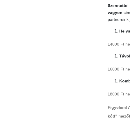
Szeretettel
vagyon
cím
partnereink
Helys
14000 Ft he
Távol
16000 Ft he
Kombi
18000 Ft he
Figyelem! 
kód” mezőb