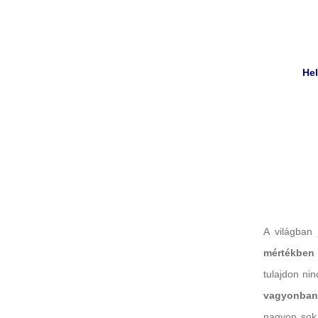
Hel
A világban 
mértékben 
tulajdon ni
vagyonban 
nagyon sok 