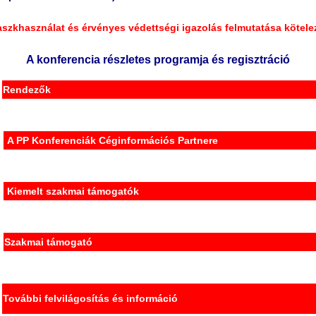
szkhasználat és érvényes védettségi igazolás felmutatása kötele
A konferencia részletes programja és regisztráció
Rendezők
A PP Konferenciák Céginformációs Partnere
Kiemelt szakmai támogatók
Szakmai támogató
További felvilágosítás és információ