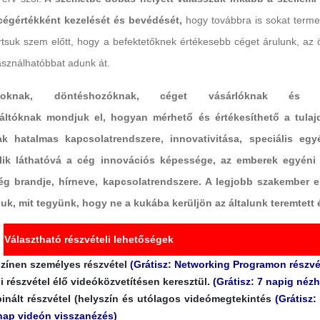
, cégértékként kezelését és bevédését,
hogy továbbra is sokat terme
artsuk szem előtt, hogy a befektetőknek értékesebb céget árulunk, az
asználhatóbbat adunk át.
osoknak, döntéshozóknak, céget vásárlóknak és e
áltóknak mondjuk el, hogyan mérhető és értékesíthető a tula
k hatalmas kapcsolatrendszere, innovativitása, speciális egy
ik láthatóvá a cég innovációs képessége, az emberek egyéni
cég brandje, hírneve, kapcsolatrendszere. A legjobb szakember e
k, mit tegyünk, hogy ne a kukába kerüljön az általunk teremtett é
Választható részvételi lehetőségek
zínen személyes részvétel
(Grátisz: Networking Programon részvé
i részvétel élő videóközvetítésen keresztül.
(Grátisz: 7 napig nézh
nált részvétel (helyszín és utólagos videómegtekintés
(Grátisz:
nap videón visszanézés)