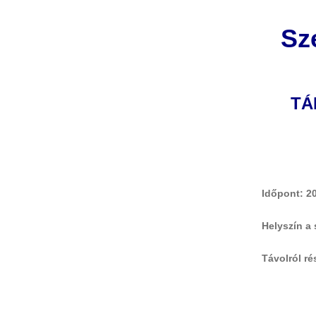
Sze
TÁ
Időpont: 20
Helyszín a
Távolról r