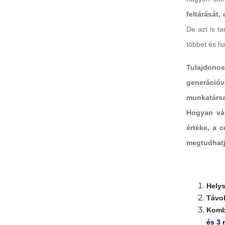
feltárását
De azt is t
többet és h
Tulajdon
generációv
munkatársa
Hogyan vál
értéke, a 
megtudhatju
Helys
Távol
Kombi
és 3 