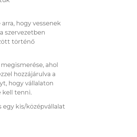
rtuk
e arra, hogy vessenek
 a szervezetben
zött történő
ák megismerése, ahol
zel hozzájárulva a
yt, hogy vállalaton
kell tenni.
 egy kis/középvállalat