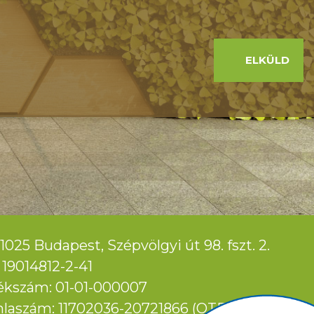
ELKÜLD
1025 Budapest, Szépvölgyi út 98. fszt. 2.
19014812-2-41
ékszám: 01-01-000007
laszám: 11702036-20721866 (OTP Bank)