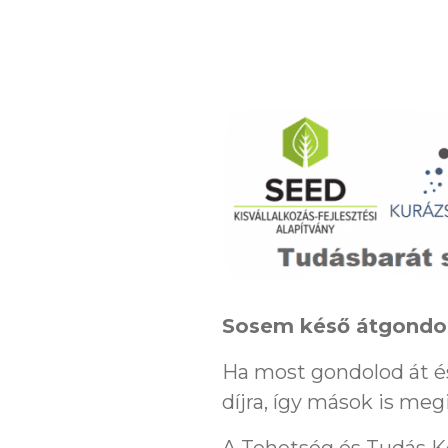
Sosem késő átgondoln
Ha most gondolod át é
díjra, így mások is meg