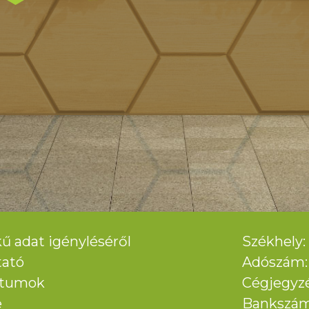
ű adat igényléséről
Székhely: 
tató
Adószám: 
ntumok
Cégjegyz
e
Bankszám