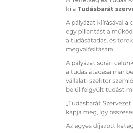
A Tehetség és Tudás Kö
ki a
Tudásbarát szerve
A pályázat kiírásával a
egy pillantást a működ
a tudásátadás, és töre
megvalósítására.
A pályázat során célunk
a tudás átadása már b
vállalati szektor szeml
belül felgyűlt tudást m
„Tudásbarát Szervezet 
kapja meg, így összese
Az egyes díjazott kateg