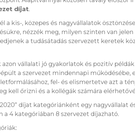
zpont Alapítvánnyal közösen tavaly először í
zet díjat
.
 cél a kis-, közepes és nagyvállalatok ösztönzés
ésükre, nézzék meg, milyen szinten van jelen
kedjenek a tudásátadás szervezett keretek kö
 azon vállalati jó gyakorlatok és pozitív péld
eépült a szervezet mindennapi működésébe, ez
életformálásához, fel- és elismertetve azt a tén
eg kell őrizni és a kollégák számára elérhetővé 
2020” díjat kategóriánként egy nagyvállalat és
n a 4 kategóriában 8 szervezet díjazható.
óriák: