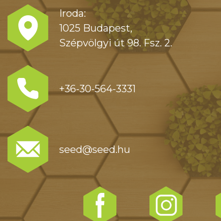
Iroda:
1025 Budapest,
Szépvölgyi út 98. Fsz. 2.
+36-30-564-3331
seed@seed.hu