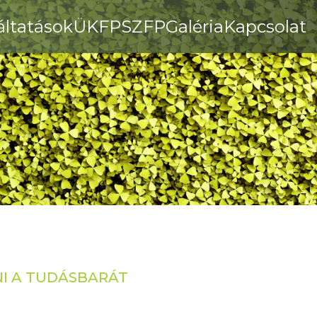
áltatások
ÜKFP
SZFP
Galéria
Kapcsolat
NI A TUDÁSBARÁT