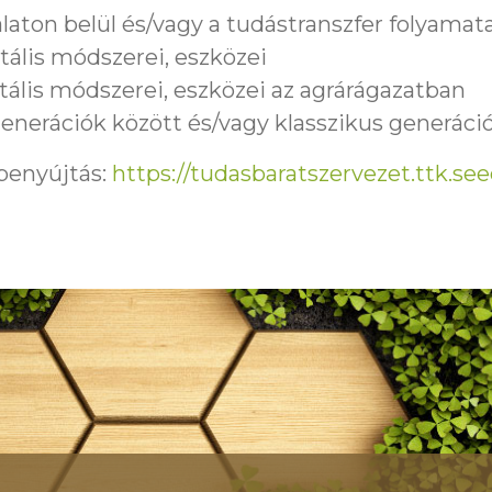
alaton belül és/vagy a tudástranszfer folyamat
itális módszerei, eszközei
itális módszerei, eszközei az agrárágazatban
enerációk között és/vagy klasszikus generáció
 benyújtás:
https://tudasbaratszervezet.ttk.see