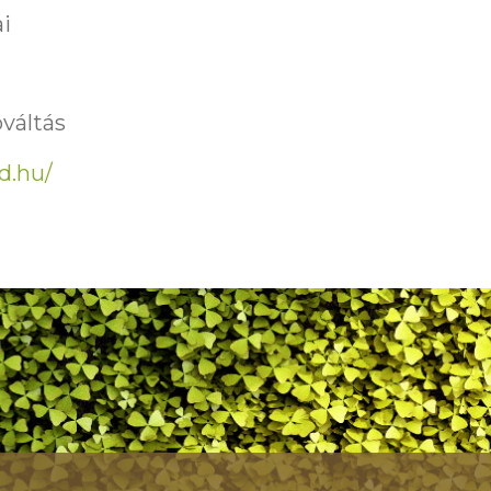
ai
váltás
d.hu/