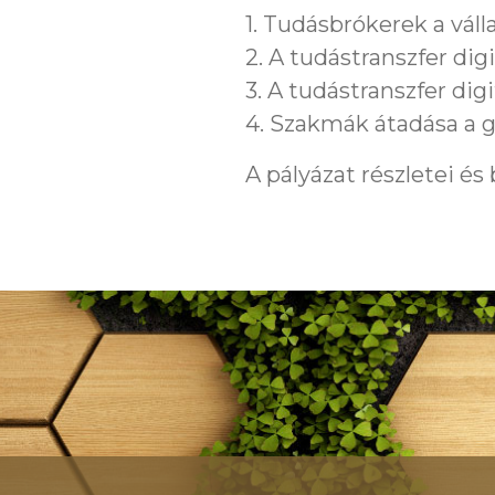
1. Tudásbrókerek a váll
2. A tudástranszfer dig
3. A tudástranszfer dig
4. Szakmák átadása a g
A pályázat részletei és