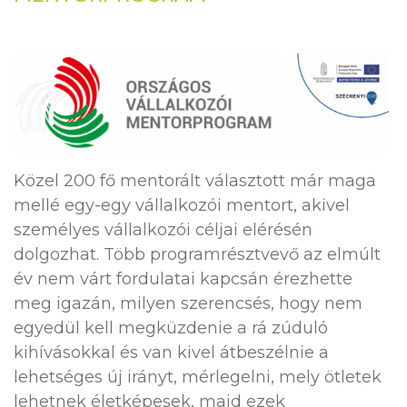
Közel 200 fő mentorált választott már maga
mellé egy-egy vállalkozói mentort, akivel
személyes vállalkozói céljai elérésén
dolgozhat. Több programrésztvevő az elmúlt
év nem várt fordulatai kapcsán érezhette
meg igazán, milyen szerencsés, hogy nem
egyedül kell megküzdenie a rá zúduló
kihívásokkal és van kivel átbeszélnie a
lehetséges új irányt, mérlegelni, mely ötletek
lehetnek életképesek, majd ezek