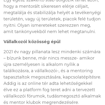
Egy egész szakértő stáb dolgozik tehát azon,
hogy a mentorált sikeresen elérje céljait,
megtalálja és stabilizálja helyét a tevékenyégi
területén, vagy új területek, piacok felé tudjon
nyitni. Olyan ismereteket szerezzen meg,
amit tankönyvekből nem lehet megtanulni.
Vállalkozói közösség épül
2021 év nagy pillanata lesz mindenki számára
– bízunk benne, már nincs messze- amikor
újra személyesen is alkalom nyílik a
találkozásra, a vállalkozói-, és a mentoring
tapasztaltok megosztására, kapcsolatépítésre.
Addig is az online tér adta lehetőségekkel
élve ez a platform fog teret adni a tervezett
vállalkozói fórumok, tudásmegosztó alkalmak
és mentor klubok megrendezésére.