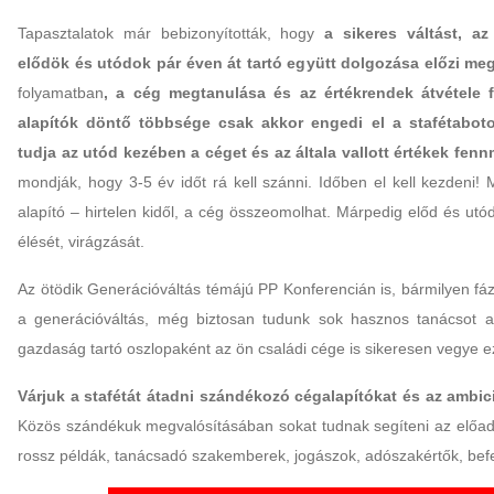
Tapasztalatok már bebizonyították, hogy
a sikeres váltást, az
elődök és utódok pár éven át tartó együtt dolgozása előzi me
folyamatban
, a cég megtanulása és az értékrendek átvétele f
alapítók döntő többsége csak akkor engedi el a stafétabot
tudja az utód kezében a céget és az általa vallott értékek fen
mondják, hogy 3-5 év időt rá kell szánni. Időben el kell kezdeni! 
alapító – hirtelen kidől, a cég összeomolhat. Márpedig előd és utó
élését, virágzását.
Az ötödik Generációváltás témájú PP Konferencián is, bármilyen fá
a generációváltás, még biztosan tudunk sok hasznos tanácsot a
gazdaság tartó oszlopaként az ön családi cége is sikeresen vegye ez
Várjuk a stafétát átadni szándékozó cégalapítókat és az ambic
Közös szándékuk megvalósításában sokat tudnak segíteni az előadó
rossz példák, tanácsadó szakemberek, jogászok, adószakértők, befe