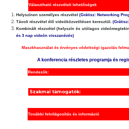
Választható részvételi lehetőségek
Helyszínen személyes részvétel
(Grátisz: Networking Pro
Távoli részvétel élő videóközvetítésen keresztül.
(Grátisz
Kombinált részvétel (helyszín és utólagos videómegteki
és 3 nap videón visszanézés)
Maszkhasználat és érvényes védettségi igazolás felmu
A konferencia részletes programja és regi
Rendezők:
Szakmai támogatók:
További felvilágosítás és információ