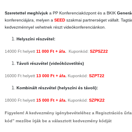
Szeretettel meghívjuk
a PP Konferenciaközpont és a BKIK
Generá
konferenciájára, melyen a
SEED
szakmai partnerséget vállalt. Tagtá
kedvezménnyel vehetnek részt videókonferenciánkon.
Helyszíni részvétel:
14000 Ft helyett
11 000 Ft + áfa
.
Kuponkód:
SZPSZ22
Távoli részvétel (videóközvetítés)
16000 Ft helyett
13 000 Ft + áfa
.
Kuponkód:
SZPT22
Kombinált részvétel (helyszíni és távoli):
18000 Ft helyett
15 000 Ft + áfa
.
Kuponkód:
SZPK22
Figyelem! A kedvezmény igénybevételéhez a Regisztrációs űrl
kód” mezőbe írják be a választott kedvezmény kódját