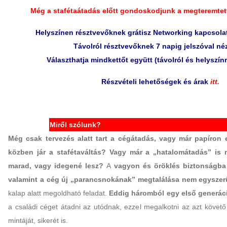
Még a stafétaátadás előtt gondoskodjunk a megteremtet
Helyszínen résztvevőknek grátisz Networking kapcsola
Távolról résztvevőknek 7 napig jelszóval né
Választhatja mindkettőt együtt (távolról és helyszínr
Részvételi lehetőségek és árak
itt.
Miről szólunk?
Még csak tervezés alatt tart a cégátadás, vagy már papíron 
közben jár a stafétaváltás? Vagy már a „hatalomátadás” is
marad, vagy idegené lesz?
A
vagyon és öröklés biztonságba 
valamint a cég új „parancsnokának” megtalálása nem egyszer
kalap alatt megoldható feladat.
Eddig háromból egy első generáci
a családi céget átadni az utódnak, ezzel megalkotni az azt követő
mintáját, sikerét is.