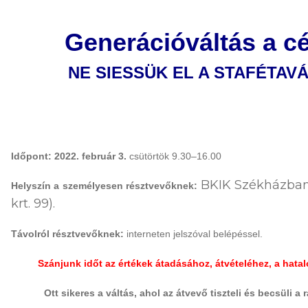
Generációváltás a c
NE SIESSÜK EL A STAFÉTAV
Időpont: 2022. február 3.
csütörtök 9.30–16.00
BKIK Székházban (
Helyszín a személyesen résztvevőknek:
krt. 99).
Távolról résztvevőknek:
interneten jelszóval belépéssel.
Szánjunk időt az értékek átadásához, átvételéhez, a hat
Ott sikeres a váltás, ahol az átvevő tiszteli és becsüli a r