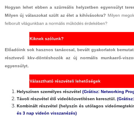
Hogyan lehet ebben a szürreális helyzetben egyensúlyt te
Milyen új válaszokat szült az élet a kihívásokra?
Milyen megol
felborult világunkban a normális működés érdekében?
Kiknek szólunk?
Előadóink sok hasznos tanáccsal, bevált gyakorlatok bemutat
résztvevő kkv-döntéshozók az új normális munkaerő-viszo
egyensúlyt.
Választható részvételi lehetőségek
Helyszínen személyes részvétel
(Grátisz: Networking Pro
Távoli részvétel élő videóközvetítésen keresztül.
(Grátisz
Kombinált részvétel (helyszín és utólagos videómegtek
és 3 nap videón visszanézés)