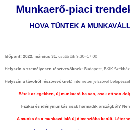
Munkaerő-piaci trende
HOVA TŰNTEK A MUNKAVÁL
Időpont: 2022. március 31.
csütörtök 9.30–17.00
Helyszín a személyesen résztvevőknek:
Budapest, BKIK Székház, 
Helyszín a távolról résztvevőknek:
interneten jelszóval belépéssel
Bérek az egekben, új munkaerő ha van, csak otthon do
Fizikai és idénymunkás csak harmadik országból? Nehez
A munka és a munkavállaló új dimenzióba került. Létez