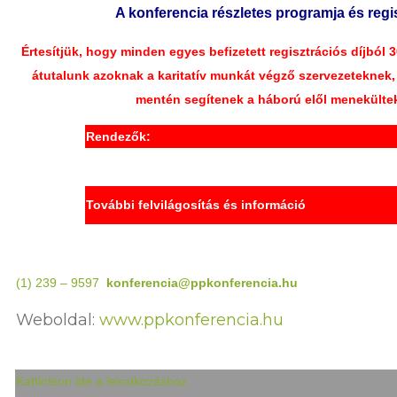
A konferencia részletes programja és regi
Értesítjük, hogy minden egyes befizetett regisztrációs díjból 
átutalunk azoknak a karitatív munkát végző szervezeteknek,
mentén segítenek a háború elől menekülte
Rendezők:
További felvilágosítás és információ
(1) 239 – 9597
konferencia@ppkonferencia.hu
Weboldal:
www.ppkonferencia.hu
Kattintson ide a leiratkozáshoz