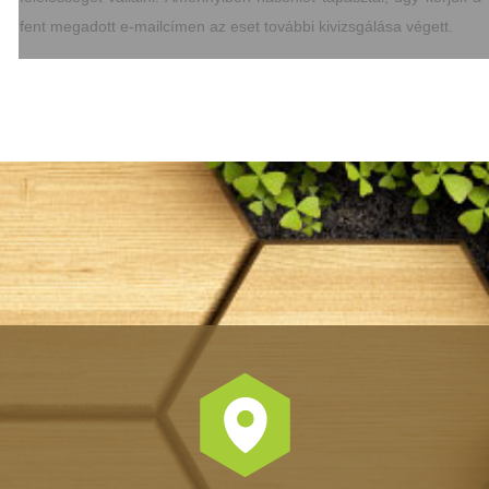
fent megadott e-mailcímen az eset további kivizsgálása végett.