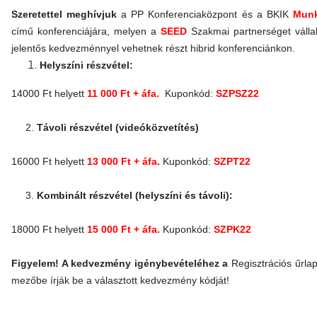
Szeretettel meghívjuk
a PP Konferenciaközpont és a BKIK
Munk
című konferenciájára, melyen a
SEED
Szakmai partnerséget vállal
jelentős kedvezménnyel vehetnek részt hibrid konferenciánkon.
Helyszíni részvétel:
14000 Ft helyett
11 000 Ft + áfa.
Kuponkód:
SZPSZ22
P
2.
Távoli részvétel (videóközvetítés)
P
16000 Ft helyett
13 000 Ft + áfa.
Kuponkód:
SZPT22
P
3.
Kombinált részvétel (helyszíni és távoli):
P
18000 Ft helyett
15 000 Ft + áfa.
Kuponkód:
SZPK22
P
Figyelem! A kedvezmény igénybevételéhez a
Regisztrációs űrla
mezőbe írják be a választott kedvezmény kódját!