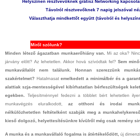
Helyszínen résztvevőknek grátisz Networking kapcsola
Távolról résztvevőknek 7 napig jelszóval né
Választhatja mindkettőt együtt (távolról és helyszínr
Miről szólunk?
Minden létező ágazatban munkaerőhiány van.
Mi az oka? Nincs
járvány előtt? Az lehetetlen. Akkor hová szívódtak fel?
Sem minős
munkavállalót nem találunk. Honnan szerezzünk munkás
szakértelmet?
Hatalmasat
emelkedett a minimálbér és a garan
alattiak szja-mentességével kibírhatatlan bérfeszültségek kele
egekben.
Teljesítménnyel fedezni a többlet bért lehetetlen ilyen
munkavégzés eluralkodott,
az otthoni és irodai munk
nélkülözhetetlen feltételként szabják meg a munkahelykereső
kieső dolgozó, helyettesítésünkre kívülről még csak remény si
A munka és a munkavállaló fogalma is átértékelődött,
új dimenz