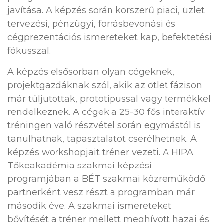
javítása. A képzés során korszerű piaci, üzlet
tervezési, pénzügyi, forrásbevonási és
cégprezentációs ismereteket kap, befektetési
fókusszal.
A képzés elsősorban olyan cégeknek,
projektgazdáknak szól, akik az ötlet fázison
már túljutottak, prototípussal vagy termékkel
rendelkeznek. A cégek a 25-30 fős interaktív
tréningen való részvétel során egymástól is
tanulhatnak, tapasztalatot cserélhetnek. A
képzés workshopjait tréner vezeti. A HIPA
Tőkeakadémia szakmai képzési
programjában a BÉT szakmai közreműködő
partnerként vesz részt a programban már
második éve. A szakmai ismereteket
bővítését a tréner mellett meghívott hazai és