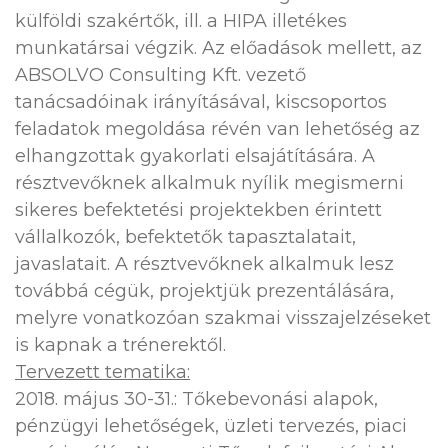
külföldi szakértők, ill. a HIPA illetékes
munkatársai végzik. Az előadások mellett, az
ABSOLVO Consulting Kft. vezető
tanácsadóinak irányításával, kiscsoportos
feladatok megoldása révén van lehetőség az
elhangzottak gyakorlati elsajátítására. A
résztvevőknek alkalmuk nyílik megismerni
sikeres befektetési projektekben érintett
vállalkozók, befektetők tapasztalatait,
javaslatait. A résztvevőknek alkalmuk lesz
továbbá cégük, projektjük prezentálására,
melyre vonatkozóan szakmai visszajelzéseket
is kapnak a trénerektől.
Tervezett tematika:
2018. május 30-31.: Tőkebevonási alapok,
pénzügyi lehetőségek, üzleti tervezés, piaci