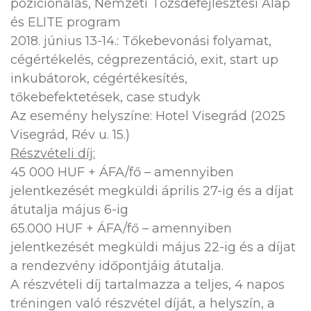
pozícionálás, Nemzeti Tőzsdefejlesztési Alap
és ELITE program
2018. június 13-14.: Tőkebevonási folyamat,
cégértékelés, cégprezentáció, exit, start up
inkubátorok, cégértékesítés,
tőkebefektetések, case studyk
Az esemény helyszíne: Hotel Visegrád (2025
Visegrád, Rév u. 15.)
Részvételi díj:
45 000 HUF + ÁFA/fő – amennyiben
jelentkezését megküldi április 27-ig és a díjat
átutalja május 6-ig
65.000 HUF + ÁFA/fő – amennyiben
jelentkezését megküldi május 22-ig és a díjat
a rendezvény időpontjáig átutalja.
A részvételi díj tartalmazza a teljes, 4 napos
tréningen való részvétel díját, a helyszín, a