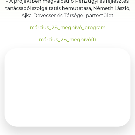
– A projektben megvalósuló Pénzügyi és fejlesztési
tanácsadói szolgáltatás bemutatása, Németh László,
Ajka-Devecser és Térsége Ipartestület
március_28_meghívó_program
március_28_meghívó(1)