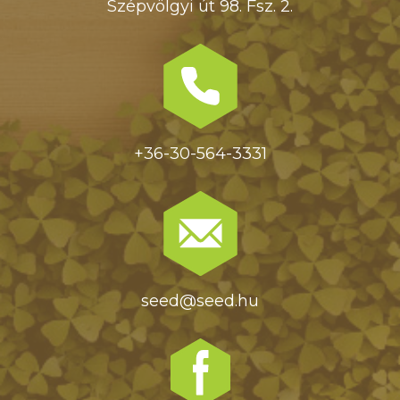
Szépvölgyi út 98. Fsz. 2.
+36-30-564-3331
seed@seed.hu