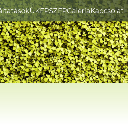
áltatások
ÜKFP
SZFP
Galéria
Kapcsolat