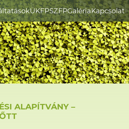
áltatások
ÜKFP
SZFP
Galéria
Kapcsolat
SI ALAPÍTVÁNY –
LŐTT