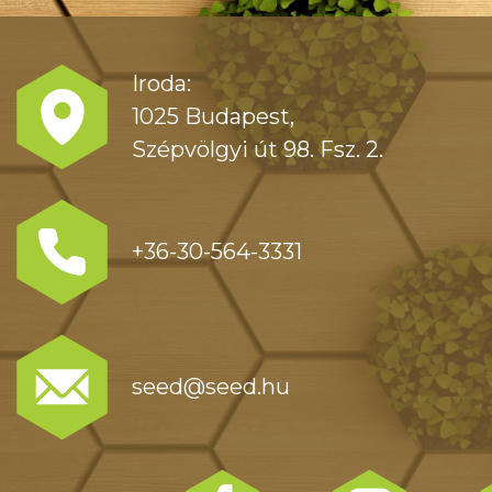
Iroda:
1025 Budapest,
Szépvölgyi út 98. Fsz. 2.
+36-30-564-3331
seed@seed.hu