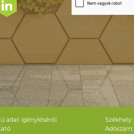
ű adat igényléséről
Székhely: 
tató
Adószám: 