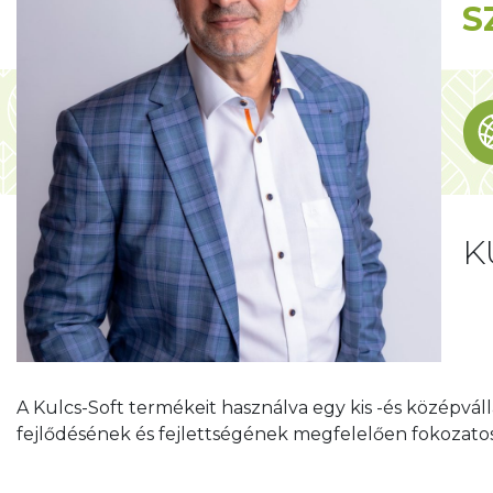
S
K
A Kulcs-Soft termékeit használva egy kis -és középvá
fejlődésének és fejlettségének megfelelően fokozatosa