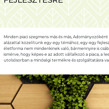
KIVÁLASZTOTT VÁLLALK
ÖTLETEKBEN KERES?
Minden piaci szegmens más és más, Adományozóként ne
alázattal közelítünk egy-egy témához, egy-egy fejlesz
életforma nem mindenkinek való, bármennyire is csábít
ismérve, hogy képes-e az adott vállalkozó a piaca, a 
utolsósorban a minőségi termékre és szolgáltatásra va