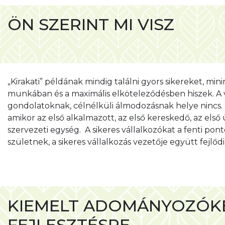
ÖN SZERINT MI VISZ
EGY VÁLLALKOZÁST SIK
„Kirakati” példának mindig találni gyors sikereket, m
munkában és a maximális elköteleződésben hiszek. A 
gondolatoknak, célnélküli álmodozásnak helye nincs. T
amikor az első alkalmazott, az első kereskedő, az első
szervezeti egység. A sikeres vállalkozókat a fenti po
születnek, a sikeres vállalkozás vezetője együtt fejlőd
KIEMELT ADOMÁNYOZÓKÉN
FEJLESZTÉSRE