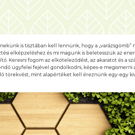
OZÁSOK MŰKÖDÉSÉBEN, 
künk is tisztában kell lennünk, hogy a „varázsgömb” n
tési elképzeléshez és mi magunk is beletesszük az energ
ó. Keresni fogom az elköteleződést, az akaratot és a sz
leendő ügyfelei fejével gondolkodni, képes-e megismerni 
ló törekvést, mint alapértéket kell éreznünk egy-egy kiv