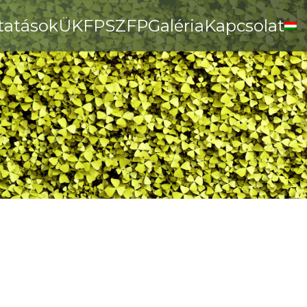
tatások
ÜKFP
SZFP
Galéria
Kapcsolat