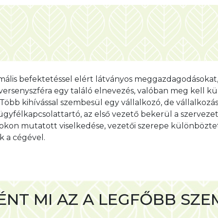
ERRE?
inimális befektetéssel elért látványos meggazdagodásokat
versenyszféra egy találó elnevezés, valóban meg kell 
öbb kihívással szembesül egy vállalkozó, de vállalkozásf
 ügyfélkapcsolattartó, az első vezető bekerül a szerveze
ntokon mutatott viselkedése, vezetői szerepe különbözte
ik a cégével.
T MI AZ A LEGFŐBB SZEM