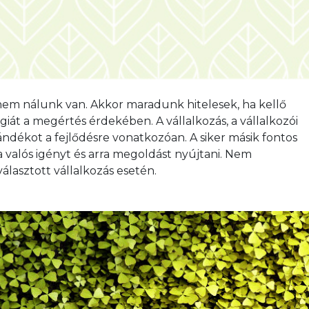
VÁLLALKOZÓI
em nálunk van. Akkor maradunk hitelesek, ha kellő
iát a megértés érdekében. A vállalkozás, a vállalkozói
ándékot a fejlődésre vonatkozóan. A siker másik fontos
a valós igényt és arra megoldást nyújtani. Nem
álasztott vállalkozás esetén.