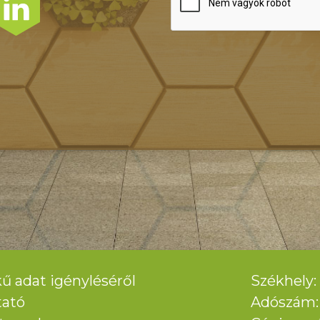
ű adat igényléséről
Székhely: 
tató
Adószám: 