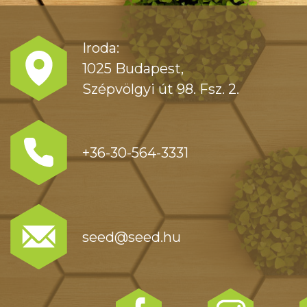
Iroda:
1025 Budapest,
Szépvölgyi út 98. Fsz. 2.
+36-30-564-3331
seed@seed.hu