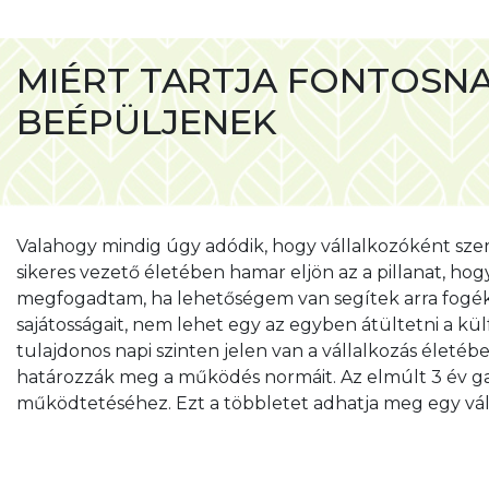
MIÉRT TARTJA FONTOSNA
BEÉPÜLJENEK
VÁLLALKOZÁSOK FEJLE
Valahogy mindig úgy adódik, hogy vállalkozóként szere
sikeres vezető életében hamar eljön az a pillanat, ho
megfogadtam, ha lehetőségem van segítek arra fogékon
sajátosságait, nem lehet egy az egyben átültetni a kül
tulajdonos napi szinten jelen van a vállalkozás élet
határozzák meg a működés normáit. Az elmúlt 3 év gazd
működtetéséhez. Ezt a többletet adhatja meg egy váll