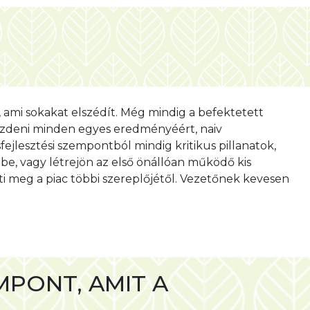
, ami sokakat elszédít. Még mindig a befektetett
küzdeni minden egyes eredményéért, naiv
ejlesztési szempontból mindig kritikus pillanatok,
tbe, vagy létrejön az első önállóan működő kis
ti meg a piac többi szereplőjétől. Vezetőnek kevesen
PONT, AMIT A