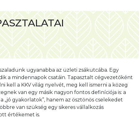
PASZTALATAI
RAMOKBA?
leszaladunk ugyanabba az üzleti zsákutcába. Egy
ekedik a mindennapok csatáin. Tapasztalt cégvezetőként
kell a KKV világ nyelvét, meg kell ismerni a közeg
egnek van egy másik nagyon fontos definíciója is: a
 a „jó gyakorlatok”, hanem az ösztönös cselekedet
öbbre van szükség egy sikeres vállalkozás
tt értékemet is.