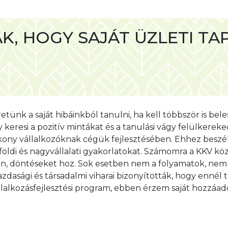
K, HOGY SAJÁT ÜZLETI TA
SZTÉSÉT SZOLGÁLÓ PROG
tünk a saját hibáinkból tanulni, ha kell többször is be
gy keresi a pozitív mintákat és a tanulási vágy felülker
y vállalkozóknak cégük fejlesztésében. Ehhez beszélni 
földi és nagyvállalati gyakorlatokat. Számomra a KKV köz
ében, döntéseket hoz. Sok esetben nem a folyamatok, nem
asági és társadalmi viharai bizonyították, hogy ennél t
alkozásfejlesztési program, ebben érzem saját hozzáado