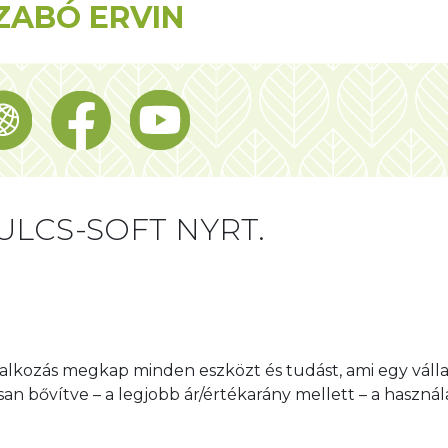
ZABÓ ERVIN
ULCS-SOFT NYRT.
llalkozás megkap minden eszközt és tudást, ami egy vál
n bővítve – a legjobb ár/értékarány mellett – a használa