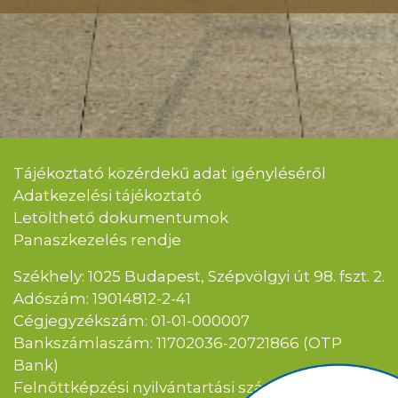
Tájékoztató közérdekű adat igényléséről
Adatkezelési tájékoztató
Letölthető dokumentumok
Panaszkezelés rendje
Székhely: 1025 Budapest, Szépvölgyi út 98. fszt. 2.
Adószám: 19014812-2-41
Cégjegyzékszám: 01-01-000007
Bankszámlaszám: 11702036-20721866 (OTP
Bank)
Felnőttképzési nyilvántartási szám: