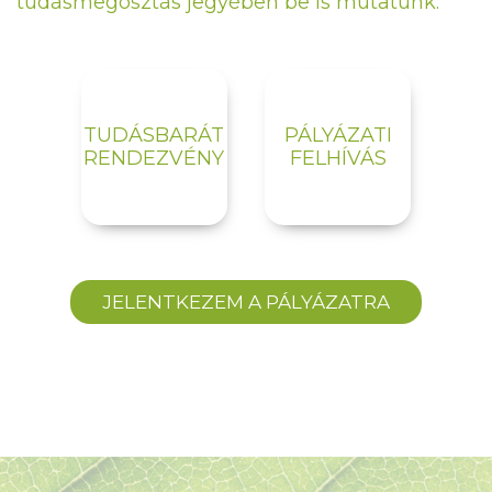
tudásmegosztás jegyében be is mutatunk.
TUDÁSBARÁT
PÁLYÁZATI
RENDEZVÉNY
FELHÍVÁS
JELENTKEZEM A PÁLYÁZATRA