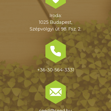
Iroda:
1025 Budapest,
Szépvölgyi út 98. Fsz. 2.
+36-30-564-3331
seed@seed.hu