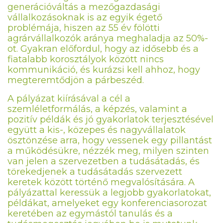
generációváltás a mezőgazdasági
vállalkozásoknak is az egyik égető
problémája, hiszen az 55 év fölötti
agrárvállalkozók aránya meghaladja az 50%-
ot. Gyakran előfordul, hogy az idősebb és a
fiatalabb korosztályok között nincs
kommunikáció, és kurázsi kell ahhoz, hogy
megteremtődjön a párbeszéd.
A pályázat kiírásával a cél a
szemléletformálás, a képzés, valamint a
pozitív példák és jó gyakorlatok terjesztésével
együtt a kis-, közepes és nagyvállalatok
ösztönzése arra, hogy vessenek egy pillantást
a működésükre, nézzék meg, milyen szinten
van jelen a szervezetben a tudásátadás, és
törekedjenek a tudásátadás szervezett
keretek között történő megvalósítására. A
pályázattal keressük a legjobb gyakorlatokat,
példákat, amelyeket egy konferenciasorozat
keretében az egymástól tanulás és a