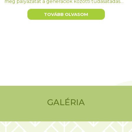
meg pályázatát a generációk közötti tudásátadás…
TOVÁBB OLVASOM
GALÉRIA