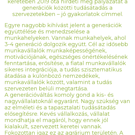
keretében 2019 óta hirdeti meg pályázatát a
generációk közötti tudásátadás a
szervezetekben – jó gyakorlatok címmel.
Egyre nagyobb kihívást jelent a generációk
együttélése és menedzselése a
munkahelyeken. Vannak munkahelyek, ahol
3-4 generáció dolgozik együtt. Cél az idősebb
munkavállalók munkaképességének,
motivációjának, egészséges önértékelésének
fenntartása, erősítése, a fiatal munkavállalók
sikeres integrációja, a tudás szisztematikus
átadása a különböző nemzedékek,
munkavállalók között, valamint a tudás
szervezeten belüli megtartása.
A generációváltás komoly gond a kis- és
nagyvállalatoknál egyaránt. Nagy szükség van
az elméleti és a tapasztalati tudásátadás
elősegítésre. Kevés vállalkozás, vállalat
mondhatja el magáról, hogy ennek jól
kialakult, szervezett keretei vannak.
Fokozottan igaz ez az agrárium területén. A